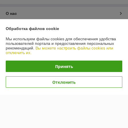
О нас
Контакты
Обработка файлов cookie
Мы используем файлы cookies для обеспечения удобства
Доставка и оплата
пользователей портала и предоставления персональных
рекомендаций.
Вы можете настроить файлы cookies или
отключить их.
График работы
Принять
Полная версия сайта
Политика обработки cookies
Отклонить
Сайт создан на платформе Deal.by