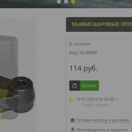
1
2
3
93-00645 ШАРОВЫЕ ОП
В наличии
Код:
93-00645
114
руб.
Купить
+375 (29) 679-76-65
Отдел продаж
Условия оплаты и доставки
Производитель и гарантия