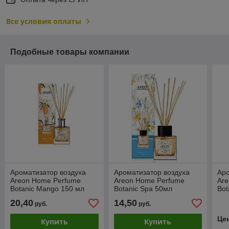
Все условия оплаты
Подобные товары компании
Ароматизатор воздуха
Ароматизатор воздуха
Аро
Areon Home Perfume
Areon Home Perfume
Ar
Botanic Mango 150 мл
Botanic Spa 50мл
Bot
20,40
14,50
руб.
руб.
Це
Купить
Купить