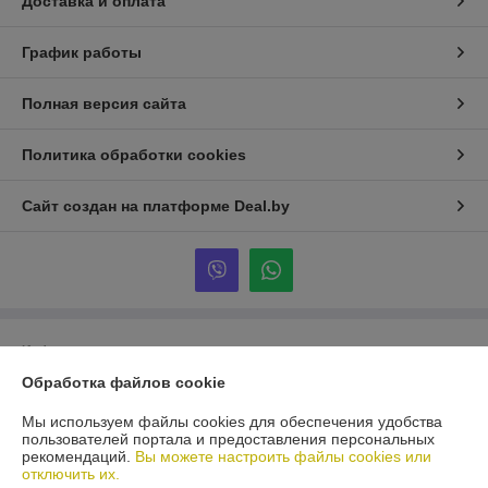
Доставка и оплата
График работы
Полная версия сайта
Политика обработки cookies
Сайт создан на платформе Deal.by
Информация для покупателя
Обработка файлов cookie
Юридическое лицо:
Общество с ограниченной ответственностью
«ВИТАВТОБАЗИС»
210038, г. Витебск, Московский пр-т, д.55В-3
Мы используем файлы cookies для обеспечения удобства
пользователей портала и предоставления персональных
Регистрационный номер ЕГР: 390431042
рекомендаций.
Вы можете настроить файлы cookies или
отключить их.
УНП: 390431042