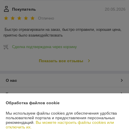
Покупатель
20.05.2026
Отлично
Быстро отреагировали на заказ, быстро отправили, хорошая цена, 
приятно было взаимодействовать
Сделка подтверждена через корзину
Показать все отзывы
О нас
Контакты
Обработка файлов cookie
Доставка и оплата
Мы используем файлы cookies для обеспечения удобства
пользователей портала и предоставления персональных
График работы
рекомендаций.
Вы можете настроить файлы cookies или
отключить их.