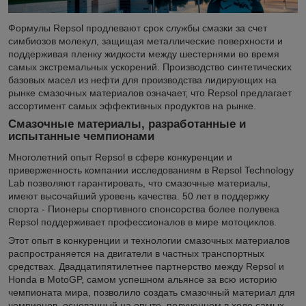
Формулы Repsol продлевают срок службы смазки за счет
симбиозов молекул, защищая металлические поверхности и
поддерживая пленку жидкости между шестернями во время
самых экстремальных ускорений. Производство синтетических
базовых масел из нефти для производства лидирующих на
рынке смазочных материалов означает, что Repsol предлагает
ассортимент самых эффективных продуктов на рынке.
Смазочные материалы, разработанные и
испытанные чемпионами
Многолетний опыт Repsol в сфере конкуренции и
приверженность компании исследованиям в Repsol Technology
Lab позволяют гарантировать, что смазочные материалы,
имеют высочайший уровень качества. 50 лет в поддержку
спорта - Пионеры спортивного спонсорства более полувека
Repsol поддерживает профессионалов в мире мотоциклов.
Этот опыт в конкуренции и технологии смазочных материалов
распространяется на двигатели в частных транспортных
средствах. Двадцатипятилетнее партнерство между Repsol и
Honda в MotoGP, самом успешном альянсе за всю историю
чемпионата мира, позволило создать смазочный материал для
чемпионов, основанный на опыте, полученном в ходе самых