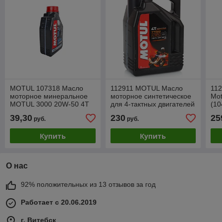
MOTUL 107318 Масло
112911 MOTUL Масло
11
моторное минеральное
моторное синтетическое
Mot
MOTUL 3000 20W-50 4T
для 4-тактных двигателей
(10
1L
мотоциклов 7100 20W-50
39,30
230
25
руб.
руб.
4T, 4L (104104)
Купить
Купить
О нас
92% положительных из 13 отзывов за год
Работает с 20.06.2019
г. Витебск