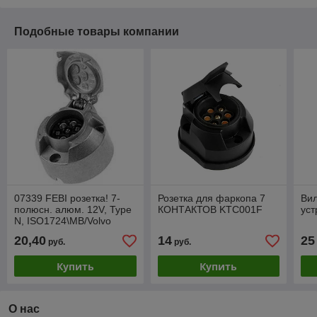
Подобные товары компании
07339 FEBI розетка! 7-
Розетка для фаркопа 7
Вил
полюсн. алюм. 12V, Type
КОНТАКТОВ KTC001F
уст
N, ISO1724\MB/Volvo
20,40
14
25
руб.
руб.
Купить
Купить
О нас