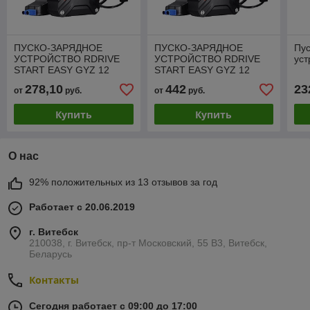
ПУСКО-ЗАРЯДНОЕ
ПУСКО-ЗАРЯДНОЕ
Пус
УСТРОЙСТВО RDRIVE
УСТРОЙСТВО RDRIVE
уст
START EASY GYZ 12
START EASY GYZ 12
60AH
90AH
278,10
442
23
от
руб.
от
руб.
Купить
Купить
О нас
92% положительных из 13 отзывов за год
Работает с 20.06.2019
г. Витебск
210038, г. Витебск, пр-т Московский, 55 B3, Витебск,
Беларусь
Контакты
Сегодня работает с 09:00 до 17:00