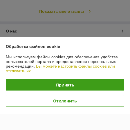
Показать все отзывы
О нас
Контакты
Обработка файлов cookie
Мы используем файлы cookies для обеспечения удобства
Доставка и оплата
пользователей портала и предоставления персональных
рекомендаций.
Вы можете настроить файлы cookies или
отключить их.
График работы
Принять
Полная версия сайта
Политика обработки cookies
Отклонить
Сайт создан на платформе Deal.by