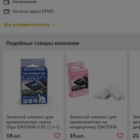
Наличными
Оплата через ЕРИП
Все условия оплаты
Подобные товары компании
Запасной элемент для
Запасной элемент для
Зап
ароматизатора серии
ароматизатора на
аро
Giga EIKOSHA V-91 (2 к-т)
кондиционер EIKOSHA
де
GIGA - AFTER SHOWER
MU
18
15
21
руб.
руб.
T94