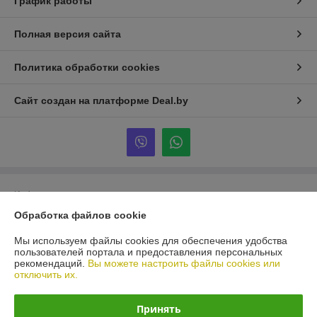
График работы
Полная версия сайта
Политика обработки cookies
Сайт создан на платформе Deal.by
Информация для покупателя
Обработка файлов cookie
Юридическое лицо:
Общество с ограниченной ответственностью
«ВИТАВТОБАЗИС»
210038, г. Витебск, Московский пр-т, д.55В-3
Мы используем файлы cookies для обеспечения удобства
пользователей портала и предоставления персональных
Регистрационный номер ЕГР: 390431042
рекомендаций.
Вы можете настроить файлы cookies или
отключить их.
УНП: 390431042
Регистрационный орган: Витебский областной исполнительны комитет
Принять