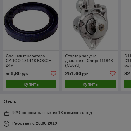
Сальник генератора
Стартер запуска
D1
CARGO 131448 BOSCH
двигателя, Cargo 111848
D11
24V
(CS879)
кол
Dae
6,80
251,60
32
от
руб.
руб.
16V
Купить
Купить
О нас
92% положительных из 13 отзывов за год
Работает с 20.06.2019