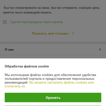
Быстро отреагировали на заказ, быстро отправили, хорошая цена, 
приятно было взаимодействовать
Сделка подтверждена через корзину
Показать все отзывы
О нас
Контакты
Обработка файлов cookie
Доставка и оплата
Мы используем файлы cookies для обеспечения удобства
пользователей портала и предоставления персональных
рекомендаций.
Вы можете настроить файлы cookies или
График работы
отключить их.
Полная версия сайта
Принять
Политика обработки cookies