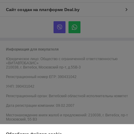
Сайт создан на платформе Deal.by
Информация для покупателя
Юридическое лицо:
Общество с ограниченной ответственностью
«ВИТАВТОБАЗИС»
210038, г. Витебск, Московский пр-т, д.55В-3
Регистрационный номер ЕГР: 390431042
УНП: 390431042
Регистрационный орган: Витебский областной исполнительны комитет
Дата регистрации компании: 09.02.2007
Местонахождение книги жалоб и предложений: 210038, г. Витебск, пр-т
Московский, 55 B3