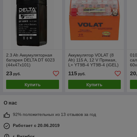
2.3 Ah Аккумуляторная
Аккумулятор VOLAT (8
01
батарея DELTA DT 6023
Ah) 115 A, 12 V Прямая,
са
(44х47х101)
L+ YT9B-4 YT9B-4 (iGEL)
60
23
115
20
руб.
руб.
Купить
Купить
О нас
92% положительных из 13 отзывов за год
Работает с 20.06.2019
г. Витебск