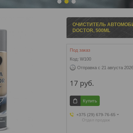
1
2
3
ОЧИСТИТЕЛЬ АВТОМОБ
DOCTOR, 500ML
Под заказ
Код:
W100
Отправка с 21 августа 202
17
руб.
Купить
+375 (29) 679-76-65
Отдел продаж