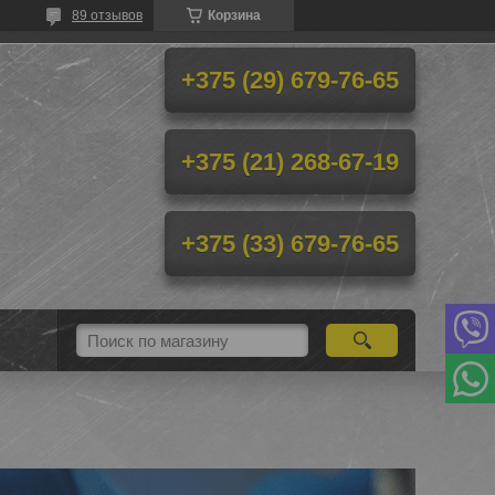
89 отзывов
Корзина
+375 (29) 679-76-65
+375 (21) 268-67-19
+375 (33) 679-76-65