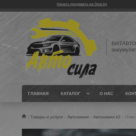
Начать продавать на Deal.by
ВИТАВТОБ
аккумуля
ГЛАВНАЯ
КАТАЛОГ
О НАС
КОН
Товары и услуги
Автохимия
Автохимия k2
Очист