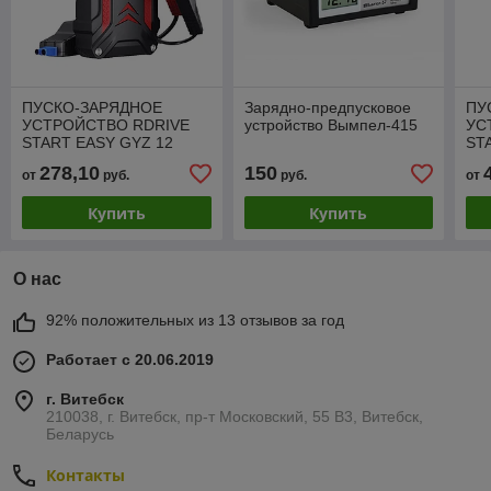
ПУСКО-ЗАРЯДНОЕ
Зарядно-предпусковое
ПУ
УСТРОЙСТВО RDRIVE
устройство Вымпел-415
УС
START EASY GYZ 12
ST
60AH
90
278,10
150
от
руб.
руб.
от
Купить
Купить
О нас
92% положительных из 13 отзывов за год
Работает с 20.06.2019
г. Витебск
210038, г. Витебск, пр-т Московский, 55 B3, Витебск,
Беларусь
Контакты