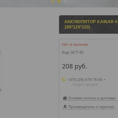
1
2
3
АККУМУЛЯТОР KAINAR AS
186*129*220)
Нет в наличии
Код:
6CT-42
208
руб.
+375 (29) 679-76-65
Отдел продаж
Условия оплаты и доставки
Производитель и гарантия