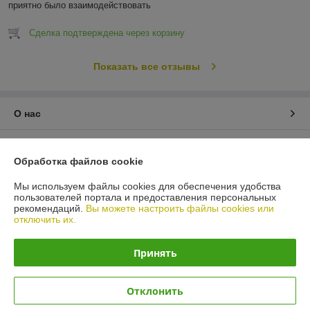
приятно было взаимодействовать
Сделка подтверждена через корзину
Показать все отзывы
О нас
Контакты
Обработка файлов cookie
Доставка и оплата
Мы используем файлы cookies для обеспечения удобства
пользователей портала и предоставления персональных
рекомендаций.
Вы можете настроить файлы cookies или
График работы
отключить их.
Полная версия сайта
Принять
Политика обработки cookies
Отклонить
Сайт создан на платформе Deal.by