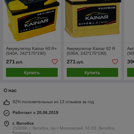
Аккумулятор Kainar 60 R+
Аккумулятор Kainar 62 R
Акк
(540A, 242*175*190)
(590A, 242*175*190)
(80
271
271
39
руб.
руб.
Купить
Купить
О нас
92% положительных из 13 отзывов за год
Работает с 20.06.2019
г. Витебск
210038, г. Витебск, пр-т Московский, 55 B3, Витебск,
Беларусь