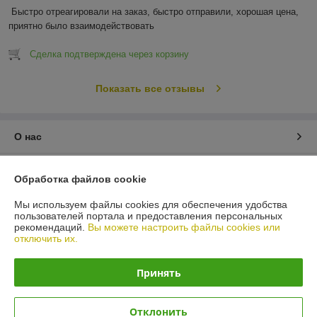
Быстро отреагировали на заказ, быстро отправили, хорошая цена, 
приятно было взаимодействовать
Сделка подтверждена через корзину
Показать все отзывы
О нас
Контакты
Обработка файлов cookie
Доставка и оплата
Мы используем файлы cookies для обеспечения удобства
пользователей портала и предоставления персональных
рекомендаций.
Вы можете настроить файлы cookies или
График работы
отключить их.
Полная версия сайта
Принять
Политика обработки cookies
Отклонить