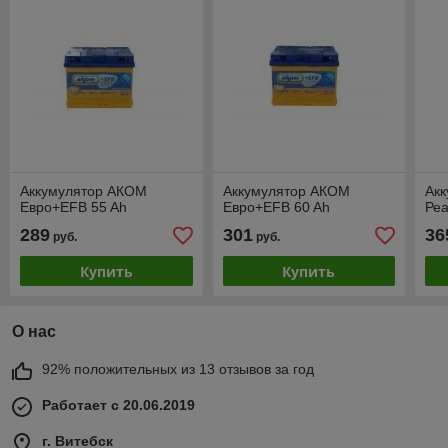
Аккумулятор АКОМ
Аккумулятор АКОМ
Ак
Евро+EFB 55 Ah
Евро+EFB 60 Ah
Реа
289
301
36
руб.
руб.
Купить
Купить
О нас
92% положительных из 13 отзывов за год
Работает с 20.06.2019
г. Витебск