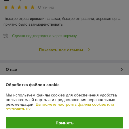
Отлично
Быстро отреагировали на заказ, быстро отправили, хорошая цена, 
приятно было взаимодействовать
Сделка подтверждена через корзину
Показать все отзывы
О нас
Контакты
Обработка файлов cookie
Мы используем файлы cookies для обеспечения удобства
Доставка и оплата
пользователей портала и предоставления персональных
рекомендаций.
Вы можете настроить файлы cookies или
отключить их.
График работы
Принять
Полная версия сайта