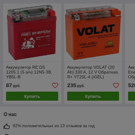
Аккумулятор RE DS
Аккумулятор VOLAT (20
Ак
1205.1 (5 а/ч) 12N5-3B,
Ah) 330 A, 12 V Обратная,
Ene
YB5L-B
R+ YT20L-4 (iGEL)
Обр
177x88x155
87
235
52
руб.
руб.
Купить
Купить
О нас
92% положительных из 13 отзывов за год