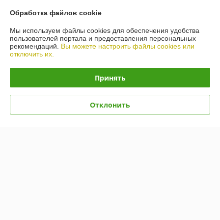
Контакты
Обработка файлов cookie
Мы используем файлы cookies для обеспечения удобства
Доставка и оплата
пользователей портала и предоставления персональных
рекомендаций.
Вы можете настроить файлы cookies или
отключить их.
График работы
Принять
Полная версия сайта
Политика обработки cookies
Отклонить
Сайт создан на платформе Deal.by
Информация для покупателя
Юридическое лицо:
Общество с ограниченной ответственностью
«ВИТАВТОБАЗИС»