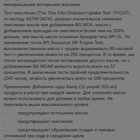
минеральными моторными маслами.
Тест окисления (The Thin Film Oxidation Uptake Test -TFOUT),
по методу ASTM D4742, доказал значительное снижение
окисления масла при добавлении BG MOA, масло с
добавлением присадки не окисляется более чем на 200%
дольше, чем масла шести основных брендов типа API SL. По
заключению теста API Sequence IIIF Engine Test‚
высококачественное масло с трудом выдерживало 80-часовой
тест с увеличением вязкости на 255 процентов. В то время, как
после восьмидесяти часов тестирования другого масла, но с
добавлением BG MOA® вязкость выросла всего на 57
процентов. В заключении теста тройной продолжительности
(240 часов), вязкость увеличилась всего на 198 процентов.
Применение: Добавлять одну банку (11 унций/ 325 мл)
продукта в масло при каждой замене. Для усиления масла
можно использовать для доливки в любое время. Не
переливать выше максимального уровня.
- предупреждает истощение масла
- предотвращает окисление
- предотвращает образование осадка и лаковых
отложений при езде в городском цикле