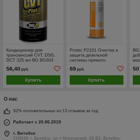
Кондиционер для
Protec P2101 Очистка и
BG
трансмиссий CVT, DSG,
защита дизельной
доб
DCT 325 мл BG BG303
системы прямого
мас
впрыска –Common Rail
Tre
56,40
69
50
руб.
руб.
diesel System
Clean&Protec375 мл
Купить
Купить
О нас
92% положительных из 13 отзывов за год
Работает с 20.06.2019
г. Витебск
210038, г. Витебск, пр-т Московский, 55 B3, Витебск,