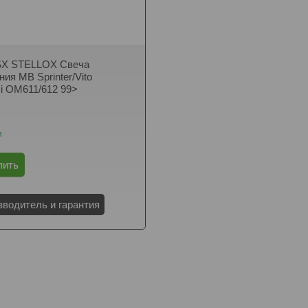
-SX STELLOX Свеча
ия MB Sprinter/Vito
Di OM611/612 99>
и
пить
зводитель и гарантия