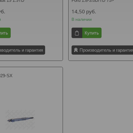
ult 19 1.9TD
Ford 1.8-3.0D/TD 75>
уб.
14,50
руб.
и
В наличии
пить
Купить
зводитель и гарантия
Производитель и гаранти
029-SX