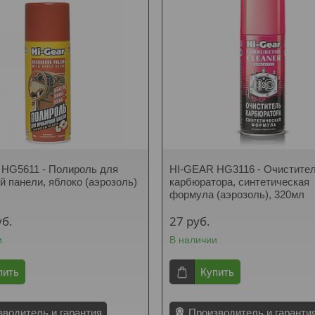
HG5611 - Полироль для
HI-GEAR HG3116 - Очистите
й панели, яблоко (аэрозоль)
карбюратора, синтетическая
формула (аэрозоль), 320мл
уб.
27
руб.
и
В наличии
пить
Купить
зводитель и гарантия
Производитель и гаранти