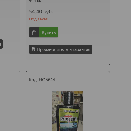
444 мл
54,40
руб.
Под заказ
Купить
я
Производитель и гарантия
HG5644