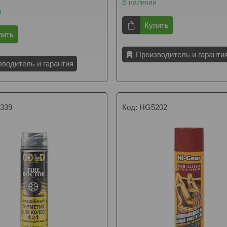
В наличии
и
Купить
пить
Производитель и гаранти
зводитель и гарантия
339
HG5202