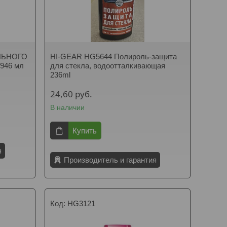
ЛЬНОГО
HI-GEAR HG5644 Полироль-защита
946 мл
для стекла, водоотталкивающая
236ml
24,60
руб.
В наличии
Купить
я
Производитель и гарантия
HG3121