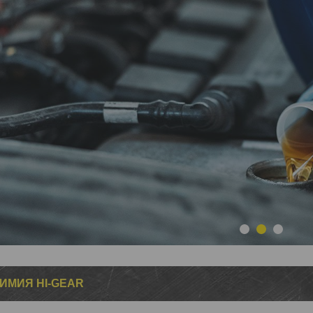
1
2
3
ИМИЯ HI-GEAR