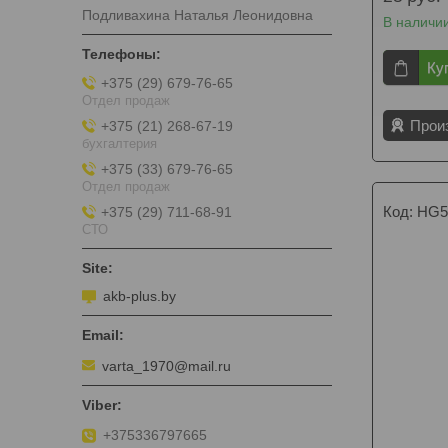
Подливахина Наталья Леонидовна
В наличи
Ку
+375 (29) 679-76-65
Отдел продаж
Прои
+375 (21) 268-67-19
бухгалтерия
+375 (33) 679-76-65
Отдел продаж
HG5
+375 (29) 711-68-91
СТО
akb-plus.by
varta_1970@mail.ru
+375336797665